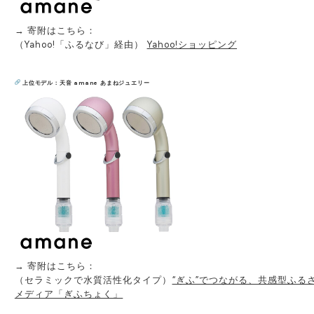
→ 寄附はこちら：
（Yahoo!「ふるなび」経由）
Yahoo!ショッピング
上位モデル：天音 amane あまねジュエリー
→ 寄附はこちら：
（セラミックで水質活性化タイプ）
“ぎふ”でつながる、共感型ふる
メディア「ぎふちょく」