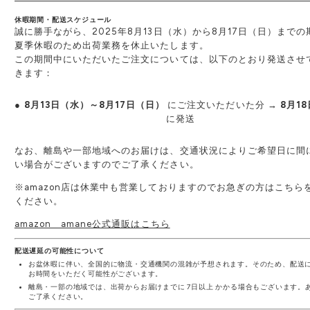
休暇期間・配送スケジュール
誠に勝手ながら、2025年8月13日（水）から8月17日（日）まで
夏季休暇のため出荷業務を休止いたします。
この期間中にいただいたご注文については、以下のとおり発送させ
きます：
●
8月13日（水）～8月17日（日）
にご注文いただいた分 →
8月1
に発送
なお、離島や一部地域へのお届けは、交通状況によりご希望日に間
い場合がございますのでご了承ください。
※amazon店は休業中も営業しておりますのでお急ぎの方はこちら
ください。
amazon amane公式通販はこちら
配送遅延の可能性について
お盆休暇に伴い、全国的に物流・交通機関の混雑が予想されます。そのため、配送
お時間をいただく可能性がございます。
離島・一部の地域では、出荷からお届けまでに 7日以上 かかる場合もございます。
ご了承ください。