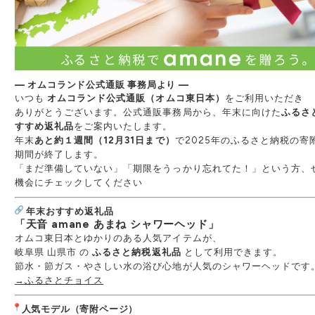
— オムコランド公式通販 事務局より —
いつも
オムコランド公式通販（オムコ東日本）
をご利用いただき
ありがとうございます。公式通販事務局から、年末に向けた
ふるさ
すすめ返礼品
をご案内いたします。
年末
あと約１週間（12月31日まで）
で2025年のふるさと納税の寄
期間が終了します。
「まだ準備していない」「期限をうっかり忘れてた！」という方、
機会にチェックしてください
年末おすすめ返礼品
「天音 amane あまね シャワーヘッド」
オムコ東日本とゆかりのある人気アイテムが、
岐阜県 山県市 の
ふるさと納税返礼品
として利用できます。
節水・節ガス・やさしい水の浴び心地が人気のシャワーヘッドです
→ふるさとチョイス
人気モデル（寄附ページ）