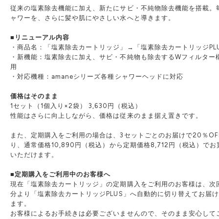
従来の塩素除去機能に加え、新たにサビ・不純物除去機能を搭載。
ャワーを、さらに髪や肌にやさしい水へと導きます。
■リニューアル内容
・商品名：「塩素除去カートリッジ」→「塩素除去カートリッジPL
・新機能：塩素除去に加え、サビ・不純物も除去するWフィルター
用
・対応機種：amaneシリーズ各種シャワーヘッドに対応
価格はそのまま
1セット（1個入り×2袋） 3,630円（税込）
性能はさらに向上しながら、価格は従来のまま据え置きです。
また、定期購入をご利用の場合は、3セットごとのお届けで20％OF
り、通常価格10,890円（税込）から定期価格8,712円（税込）で
いただけます。
■定期購入をご利用中のお客様へ
現在「塩素除去カートリッジ」の定期購入をご利用のお客様は、次
分より「塩素除去カートリッジPLUS」へ自動的に切り替えてお届
ます。
お客様によるお手続きは必要ございませんので、そのまま安心して