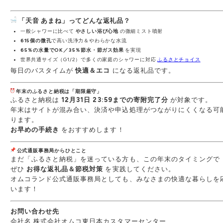
「天音 あまね」ってどんな返礼品？
一般シャワーに比べて
やさしい浴び心地
の微細ミスト噴射
615個の微孔
で高い洗浄力＆やわらかな水流
65％の水量でOK／35％節水・節ガス効果
を実現
世界共通サイズ（G1/2）で多くの家庭のシャワーに対応
ふるさとチョイス
毎日のバスタイムが
快適＆エコ
になる返礼品です。
年末のふるさと納税は「期限厳守」
ふるさと納税は
12月31日 23:59までの寄附完了分
が対象です。
年末はサイトが混み合い、決済や申込処理がつながりにくくなる可
ります。
お早めの手続き
をおすすめします！
公式通販事務局からひとこと
まだ「ふるさと納税」を迷っている方も、この年末のタイミングで
ぜひ
お得な返礼品＆節税対策
を実践してください。
オムコランド公式通販事務局としても、みなさまの快適な暮らしを
います！
お問い合わせ先
会社名 株式会社オムコ東日本カスタマーセンター