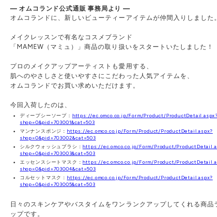
— オムコランド公式通販 事務局より —
オムコランドに、新しいビューティーアイテムが仲間入りしました
メイクレッスンで有名なコスメブランド
「MAMEW（マミュ）」商品の取り扱いをスタートいたしました！
プロのメイクアップアーティストも愛用する、
肌へのやさしさと使いやすさにこだわった人気アイテムを、
オムコランドでお買い求めいただけます。
今回入荷したのは、
ディープシーソープ：
https://ec.omco.co.jp/Form/Product/ProductDetail.aspx
shop=0&pid=703001&cat=503
マンナンスポンジ：
https://ec.omco.co.jp/Form/Product/ProductDetail.aspx?
shop=0&pid=703002&cat=503
シルクウォッシュブラシ：
https://ec.omco.co.jp/Form/Product/ProductDetail.
shop=0&pid=703003&cat=503
エッセンスシートマスク：
https://ec.omco.co.jp/Form/Product/ProductDetail.
shop=0&pid=703004&cat=503
コルセットマスク：
https://ec.omco.co.jp/Form/Product/ProductDetail.aspx?
shop=0&pid=703005&cat=503
日々のスキンケアやバスタイムをワンランクアップしてくれる商品
ップです。