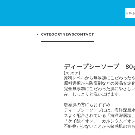
CATEGORY
NEWS
CONTACT
ディープシーソープ 80
[703001]
原料レベルから無添加にこだわった
原料選択から防腐剤などの製品安定
完全無添加にこだわった肌にやさし
み、しっとりと洗い上げます。
敏感肌の方にもおすすめ
ディープシーソープには、海洋深層
スよく配合されている「海洋深層塩
「ケイ酸イオン」「カルシウムイオ
不純物が少ないことから敏感肌の方