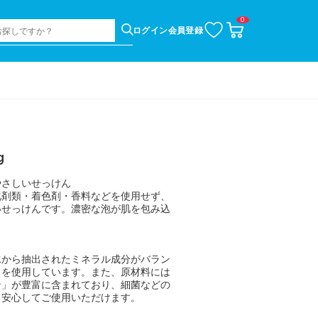
0
お
カ
ログイン
会員登録
気
ー
に
ト
入
ペ
り
ー
ジ
g
やさしいせっけん
化剤類・着色剤・香料などを使用せず、
いせっけんです。濃密な泡が肌を包み込
水から抽出されたミネラル成分がバラン
」を使用しています。また、原材料には
ン」が豊富に含まれており、細菌などの
も安心してご使用いただけます。