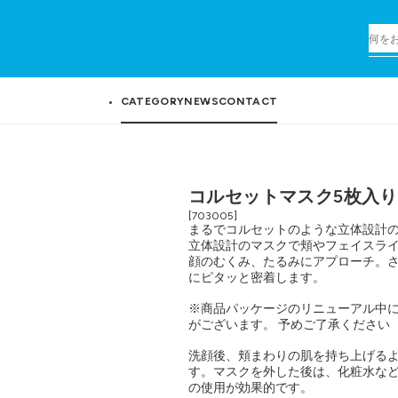
CATEGORY
NEWS
CONTACT
コルセットマスク5枚入り
[703005]
まるでコルセットのような立体設計
立体設計のマスクで頬やフェイスラ
顔のむくみ、たるみにアプローチ。
にピタッと密着します。
※商品パッケージのリニューアル中に
がございます。 予めご了承ください
洗顔後、頬まわりの肌を持ち上げるよ
す。マスクを外した後は、化粧水など
の使用が効果的です。