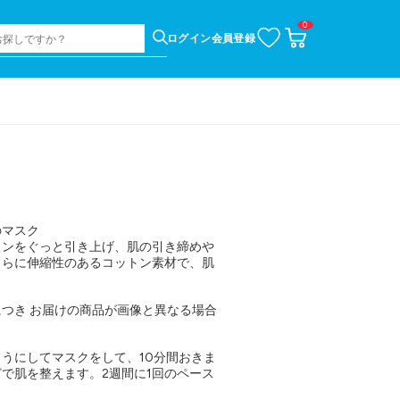
0
お
カ
ログイン
会員登録
気
ー
に
ト
入
ペ
り
ー
ジ
のマスク
インをぐっと引き上げ、肌の引き締めや
さらに伸縮性のあるコットン素材で、肌
つき お届けの商品が画像と異なる場合
うにしてマスクをして、10分間おきま
で肌を整えます。2週間に1回のペース