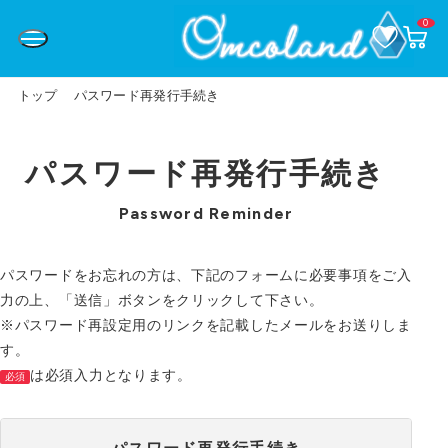
0
お
カ
気
ー
に
ト
入
ペ
り
ー
トップ
パスワード再発行手続き
ジ
パスワード再発行手続き
Password Reminder
パスワードをお忘れの方は、下記のフォームに必要事項をご入
力の上、「送信」ボタンをクリックして下さい。
※パスワード再設定用のリンクを記載したメールをお送りしま
す。
は必須入力となります。
必須