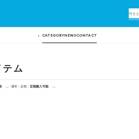
CATEGORY
NEWS
CONTACT
イテム
数
通常・定期：
定期購入可能
。