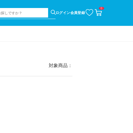
0
お
カ
ログイン
会員登録
気
ー
に
ト
入
ペ
り
ー
ジ
対象商品：