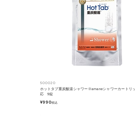
500020
ホットタブ重炭酸湯シャワー※amaneシャワーカートリ
応 9錠
¥990
税込