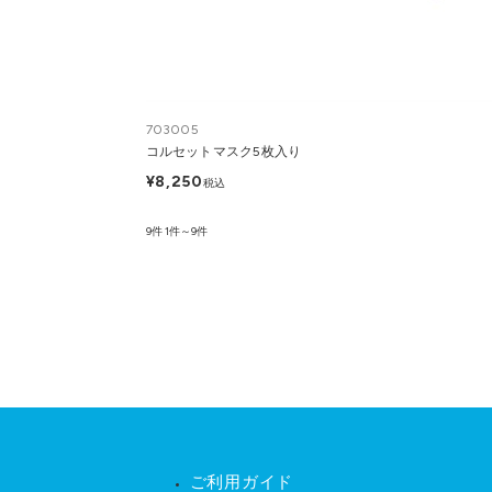
703005
コルセットマスク5枚入り
¥8,250
税込
9件
1件～9件
ご利用ガイド