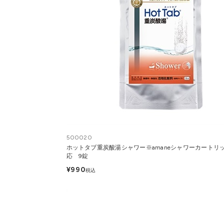
500020
ホットタブ重炭酸湯シャワー※amaneシャワーカートリ
応 9錠
¥990
税込