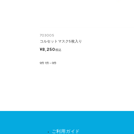
703005
コルセットマスク5枚入り
¥8,250
税込
9件
1件～9件
ご利用ガイド