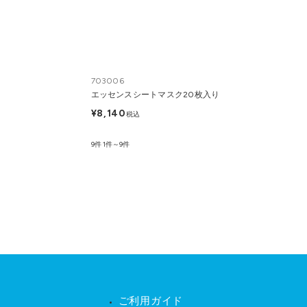
703006
エッセンスシートマスク20枚入り
¥8,140
税込
9件
1件～9件
ご利用ガイド