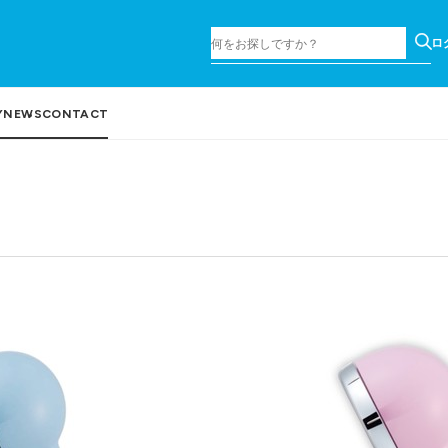
ロ
Y
NEWS
CONTACT