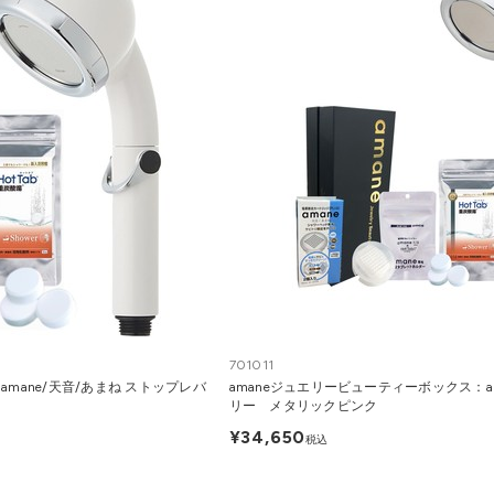
701011
mane/天音/あまね ストップレバ
amaneジュエリービューティーボックス：a
リー メタリックピンク
¥34,650
税込