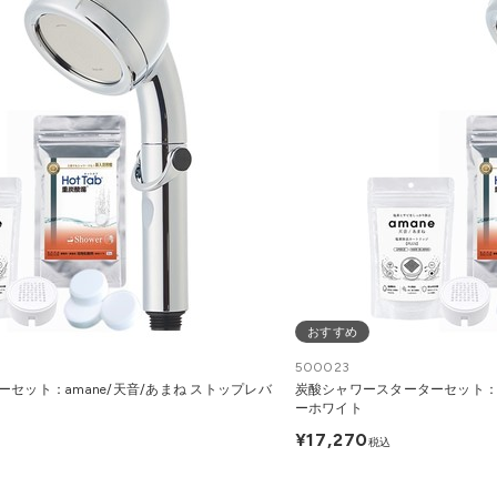
おすすめ
500023
セット：amane/天音/あまね ストップレバ
炭酸シャワースターターセット：a
ーホワイト
¥17,270
税込