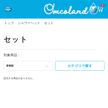
0
お
カ
気
ー
に
ト
入
ペ
り
ー
トップ
シャワーヘッド
セット
ジ
セット
対象商品：
カテゴリで探す
新着順
該当する商品がありません。