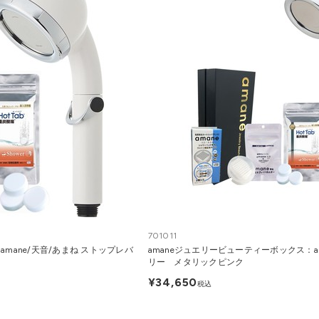
701011
mane/天音/あまね ストップレバ
amaneジュエリービューティーボックス：a
リー メタリックピンク
¥34,650
税込