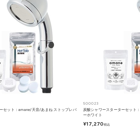
500023
セット：amane/天音/あまね ストップレバ
炭酸シャワースターターセット：a
ーホワイト
¥17,270
税込