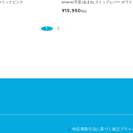
メタリックピンク
amane/天音/あまね ストップレバー ホワイ
¥15,950
税込
1
2
せ
特定商取引法に基づく表記
プライ