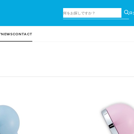
ロ
Y
NEWS
CONTACT