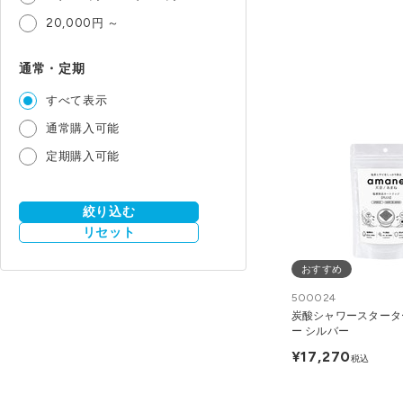
20,000円 ～
通常・定期
すべて表示
通常購入可能
定期購入可能
絞り込む
リセット
おすすめ
500024
炭酸シャワースターター
ー シルバー
¥17,270
税込