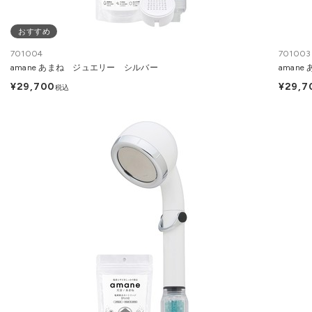
おすすめ
701004
701003
amane あまね ジュエリー シルバー
aman
¥29,700
¥29,7
税込