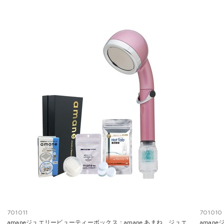
701011
701010
amaneジュエリービューティーボックス：amane あまね ジュエ
aman