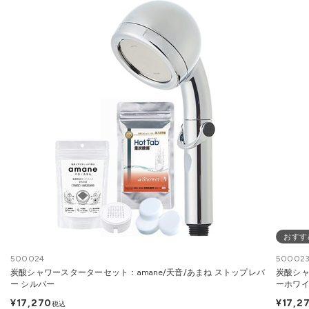
おすす
500024
50002
炭酸シャワースターターセット：amane/天音/あまね ストップレバ
炭酸シャ
ー シルバー
ーホワ
¥17,270
¥17,2
税込