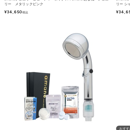
リー メタリックピンク
リー シ
¥34,650
¥34,6
税込
おすす