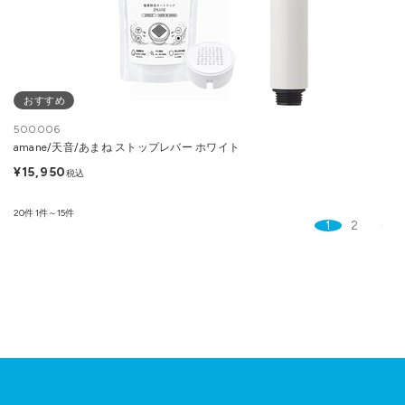
おすすめ
500006
amane/天音/あまね ストップレバー ホワイト
¥15,950
税込
20件
1件～15件
1
2