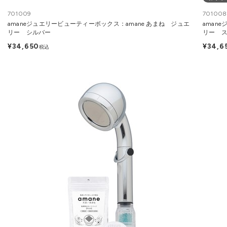
701009
701008
amaneジュエリービューティーボックス：amane あまね ジュエ
aman
リー シルバー
リー 
¥34,650
¥34,6
税込