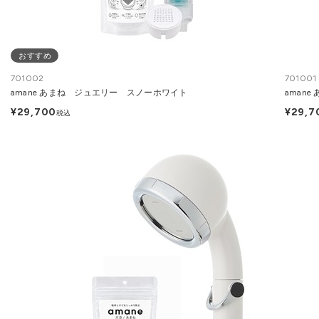
おすすめ
701002
701001
amane あまね ジュエリー スノーホワイト
aman
¥29,700
¥29,7
税込