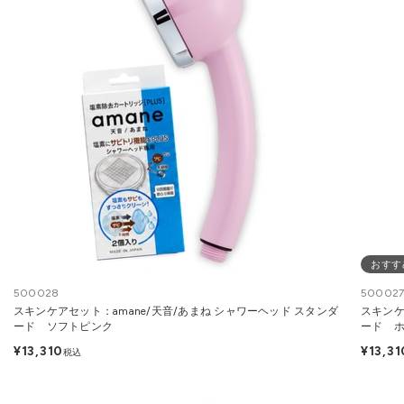
おすす
500028
50002
スキンケアセット：amane/天音/あまね シャワーヘッド スタンダ
スキンケ
ード ソフトピンク
ード 
¥13,310
¥13,31
税込