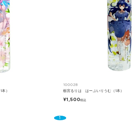
100028
1本）
栃宮るりは はーぶいりうむ（1本）
¥1,500
税込
1