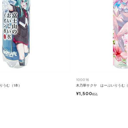
100016
りうむ（1本）
木乃華サクヤ はーぶいりうむ（
¥1,500
税込