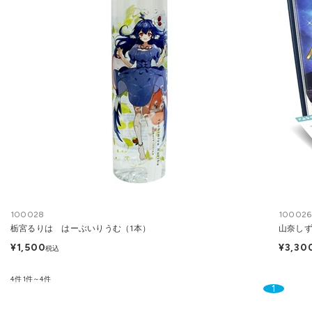
100028
100026
栃宮るりは はーぶいりうむ（1本）
山奈しず
¥1,500
¥3,30
税込
4件
1件～4件
1