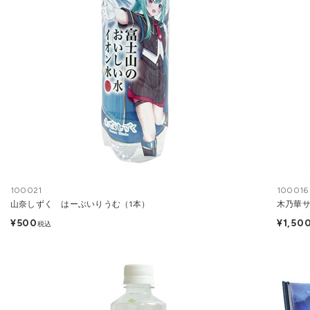
100021
100016
山奈しずく はーぶいりうむ（1本）
木乃華サ
¥500
¥1,50
税込