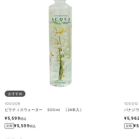
おすすめ
100008
100012
ピラティスウォーター 500ml （24本入）
バナジウ
¥5,599
¥5,96
税込
¥5,599
¥5
定期
定期
税込