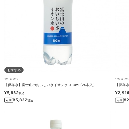
おすすめ
100002
10000
【保存水】富士山のおいしい水イオン水500ml (24本入）
【保存水
¥5,832
¥2,91
税込
¥5,832
¥2
定期
定期
税込