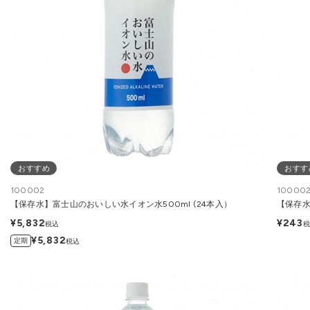
おすすめ
おすす
100002
100002
【保存水】富士山のおいしい水イオン水500ml (24本入）
【保存水
¥5,832
¥243
税込
税
¥5,832
定期
税込