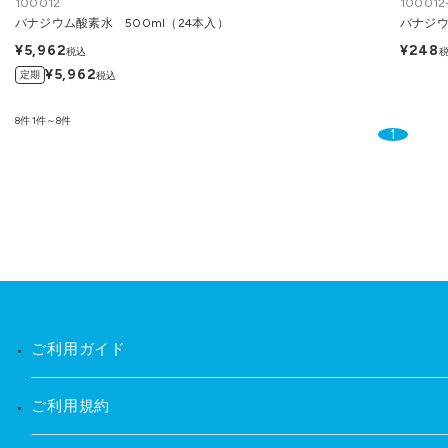
100012
100012
バナジウム酸素水 500ml（24本入）
バナジウ
¥5,962
¥248
税込
¥5,962
定期
税込
8件
1件～8件
1
ご利用ガイド
ご利用規約