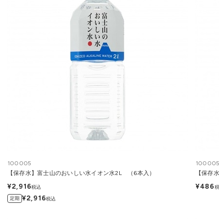
100005
100005
【保存水】富士山のおいしい水イオン水2L （6本入）
【保存水
¥2,916
¥486
税込
¥2,916
定期
税込