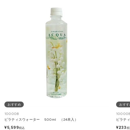
おすすめ
おすす
100008
100008
ピラティスウォーター 500ml （24本入）
ピラティ
¥5,599
¥233
税込
税