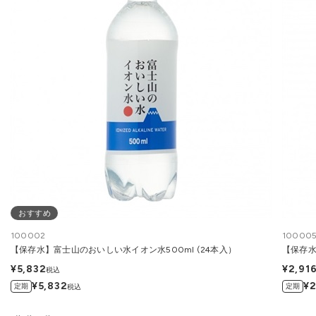
おすすめ
100002
10000
【保存水】富士山のおいしい水イオン水500ml (24本入）
【保存水
¥5,832
¥2,91
税込
¥5,832
¥2
定期
定期
税込