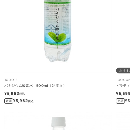
おすす
100012
10000
バナジウム酸素水 500ml（24本入）
ピラティ
¥5,962
¥5,59
税込
¥5,962
¥5
定期
定期
税込