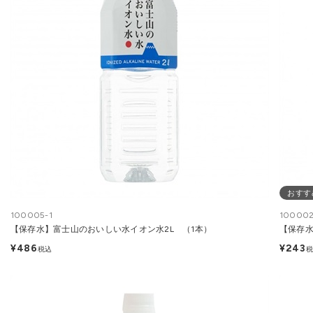
おすす
100005-1
100002
【保存水】富士山のおいしい水イオン水2L （1本）
【保存水
¥486
¥243
税込
税