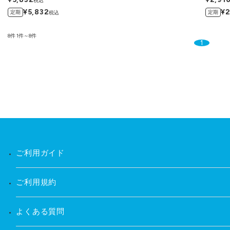
税込
¥5,832
¥2
定期
定期
税込
8件
1件～8件
1
ご利用ガイド
ご利用規約
よくある質問