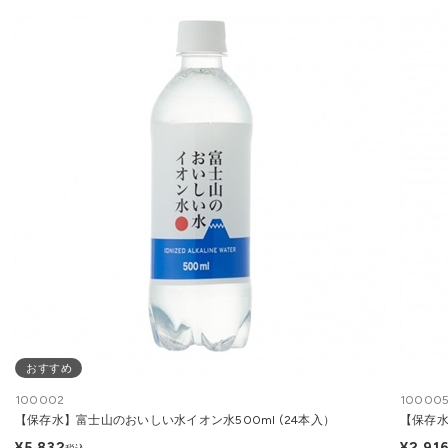
おすすめ
100002
10000
【保存水】富士山のおいしい水イオン水500ml (24本入）
【保存水
¥5,832
¥2,91