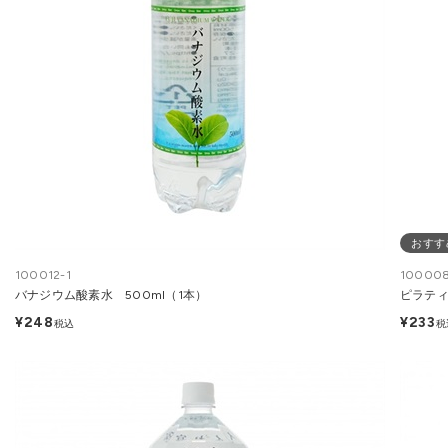
おすす
100012-1
100008
バナジウム酸素水 500ml（1本）
ピラティ
¥248
¥233
税込
税