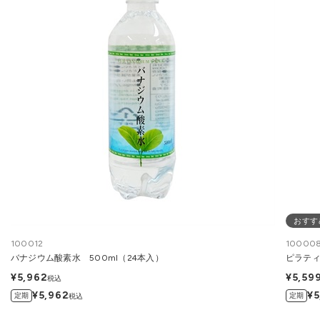
おすす
100012
10000
バナジウム酸素水 500ml（24本入）
ピラティ
¥5,962
¥5,59
税込
¥5,962
¥5
定期
定期
税込