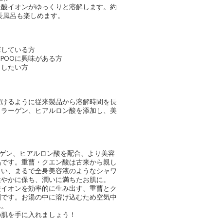
炭酸イオンがゆっくりと溶解します。約
、長風呂も楽しめます。
探している方
POOに興味がある方
としたい方
だけるように従来製品から溶解時間を長
コラーゲン、ヒアルロン酸を添加し、美
ゲン、ヒアルロン酸を配合、より美容
品です。重曹・クエン酸は古来から親し
しい、まるで全身美容液のようなシャワ
健やかに保ち、潤いに満ちたお肌に。
酸イオンを効率的に生み出す、重曹とク
剤です。お湯の中に溶け込むため空気中
ん。
の肌を手に入れましょう！