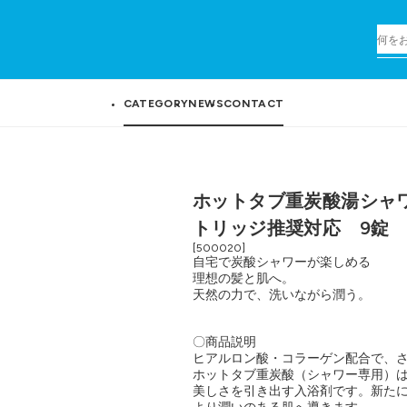
CATEGORY
NEWS
CONTACT
ホットタブ重炭酸湯シャワ
トリッジ推奨対応 9錠
[500020]
自宅で炭酸シャワーが楽しめる
理想の髪と肌へ。
天然の力で、洗いながら潤う。
〇商品説明
ヒアルロン酸・コラーゲン配合で、
ホットタブ重炭酸（シャワー専用）
美しさを引き出す入浴剤です。新た