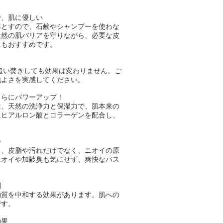
で、肌に優しい
落とすので、石鹸やシャンプーを使わな
天然の肌バリアを守りながら、必要な皮
にもおすすめです。
追い焚きしても効果は変わりません。ご
地よさを実感してください。
さらにパワーアップ！
は、天然の洗浄力と保湿力で、肌本来の
にヒアルロン酸とコラーゲンを配合し、
浄
り、皮脂や汚れだけでなく、ニオイの原
ニオイや加齢臭も気にせず、爽快なバス
制
物質を中和する効果があります。肌への
です。
効果