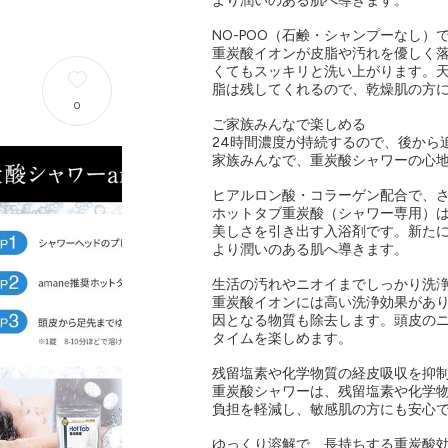
より潤いのある肌へ導きます。
NO-POO（石鹸・シャンプーなし）
重炭酸イオンが皮脂や汚れを優しく
くてもスッキリと洗い上がります。
脂は残してくれるので、乾燥肌の方
0
ご家族みんなで楽しめる
24時間濃度が持続するので、後から
家族みんなで、重炭酸シャワーの心
ヒアルロン酸・コラーゲン配合で、
ホットタブ重炭酸（シャワー専用）
美しさを引き出す入浴剤です。新た
より潤いのある肌へ導きます。
生活の汚れやニオイまでしっかり洗
重炭酸イオンには高い洗浄効果があ
因となる物質も除去します。頭皮の
タイムを楽しめます。
残留塩素や化学物質の経皮吸収を抑
重炭酸シャワーは、残留塩素や化学
負担を軽減し、敏感肌の方にも安心
ゆっくり溶解で、長持ちする重炭酸