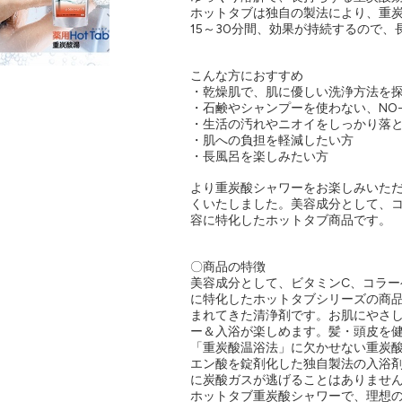
ホットタブは独自の製法により、重
15～30分間、効果が持続するので
こんな方におすすめ
・乾燥肌で、肌に優しい洗浄方法を
・石鹸やシャンプーを使わない、NO-
・生活の汚れやニオイをしっかり落
・肌への負担を軽減したい方
・長風呂を楽しみたい方
より重炭酸シャワーをお楽しみいた
くいたしました。美容成分として、
容に特化したホットタブ商品です。
〇商品の特徴
美容成分として、ビタミンC、コラー
に特化したホットタブシリーズの商
まれてきた清浄剤です。お肌にやさ
ー＆入浴が楽しめます。髪・頭皮を
「重炭酸温浴法」に欠かせない重炭
エン酸を錠剤化した独自製法の入浴
に炭酸ガスが逃げることはありませ
ホットタブ重炭酸シャワーで、理想