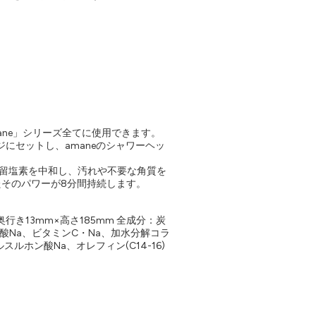
ane」シリーズ全てに使用できます。
にセットし、amaneのシャワーヘッ
留塩素を中和し、汚れや不要な角質を
そのパワーが8分間持続します。
行き13mm×高さ185mm 全成分：炭
炭酸Na、ビタミンC・Na、加水分解コラ
ルホン酸Na、オレフィン(C14-16)