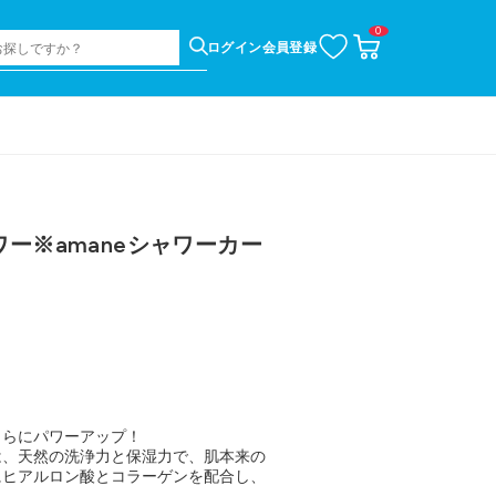
0
お
カ
ログイン
会員登録
気
ー
に
ト
入
ペ
り
ー
ジ
ー※amaneシャワーカー
さらにパワーアップ！
は、天然の洗浄力と保湿力で、肌本来の
にヒアルロン酸とコラーゲンを配合し、