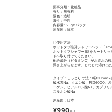
薬事分類：化粧品
香り：無香料
湯色：透明
液性：中性
内容量 15.5g/1パック
原産国：日本
〇使用方法
ホットタブ推奨シャワーヘッド「am
ホットタブシャワー1錠をカートリッジ
ドへ取り付けてください。
配合成分（ビタミンC）が水道水の残
浮き上がらせます。じわじわ溶け出た
タイプ：しっとり 寸法：幅120mm×奥
酸水素Na、クエン酸、PEG6000、
ーゲン、ヒアルロン酸Na、カプリリルス
スルホン酸Na
原産国：日本
¥990
税込