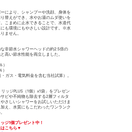
バーにより、シャンプーや洗顔、身体を
切り替えができ、水やお湯のムダ使いを
す。こまめに止水できることで、水道代
庭にも環境にもやさしい設計です。※水
ありません。
な非節水シャワーヘッドの約2.5倍の
地と高い節水性能を両立しました。
4％）
％）
道・ガス・電気料金を含む当社試算）。
リッジPLUS（1個）x1袋」をプレゼン
サビや不純物も除去する2層フィルタ
たやさしいシャワーをお試しいただけま
に加え、水質にもこだわったワンランク
い。
ッジ1個プレゼント中！
報はこちら▼