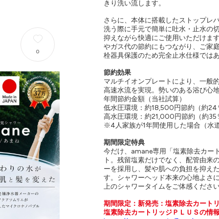
きり洗い流します。
さらに、本体に搭載したストップレ
洗う際に手元で簡単に吐水・止水の
抑えながら快適にご使用いただけま
やガス代の節約にもつながり、ご家
0
栓器具保護のため完全止水仕様では
節約効果
マルチイオンプレートにより、一般的
高速水流を実現。勢いのある浴び心
年間節約金額（当社試算）
低水圧環境：約18,500円節約（約2
高水圧環境：約21,000円節約（約35
※4人家族が1年間使用した場合（水
期間限定特典
今だけ、amane専用「塩素除去カート
ト。残留塩素だけでなく、配管由来の
ーを採用し、髪や肌への負担を抑え
す。シャワーヘッド本来の心地よさ
上のシャワータイムをご体感くださ
期間限定：新発売：塩素除去カートリ
塩素除去カートリッジＰＬＵＳの情