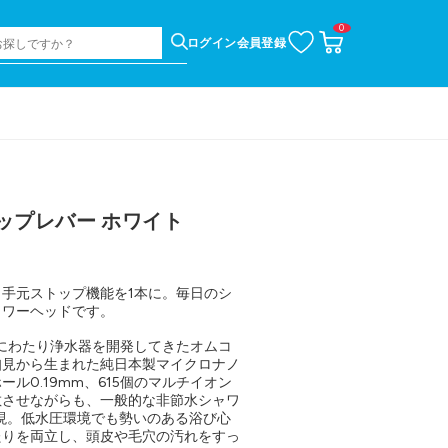
0
お
カ
ログイン
会員登録
気
ー
に
ト
入
ペ
り
ー
ジ
トップレバー ホワイト
手元ストップ機能を1本に。毎日のシ
ャワーヘッドです。
上にわたり浄水器を開発してきたオムコ
知見から生まれた純日本製マイクロナノ
ル0.19mm、615個のマルチイオン
散させながらも、一般的な非節水シャワ
実現。低水圧環境でも勢いのある浴び心
たりを両立し、頭皮や毛穴の汚れをすっ