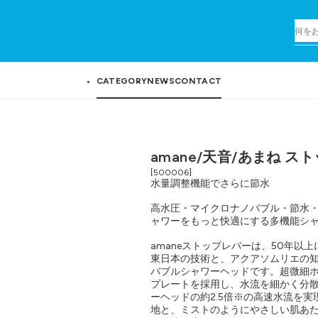
CATEGORY
NEWS
CONTACT
amane/天音/あまね ス
[500006]
水量調整機能でさらに節水
高水圧・マイクロナノバブル・節水・
ャワーをもっと快適にする多機能シ
amaneストップレバーは、50年以
東日本の技術と、アクアソムリエの
バブルシャワーヘッドです。超微細ホー
プレートを採用し、水流を細かく分
ーヘッドの約2.5倍※の高速水流を
地と、ミストのようにやさしい肌あ