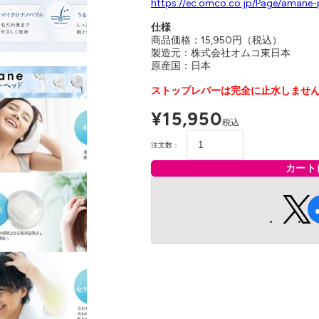
https://ec.omco.co.jp/Page/amane-
仕様
商品価格：15,950円（税込）
製造元：株式会社オムコ東日本
原産国：日本
ストップレバーは完全に止水しませ
¥15,950
税込
注文数：
カート