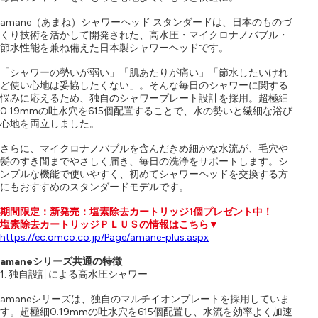
amane（あまね）シャワーヘッド スタンダードは、日本のものづ
くり技術を活かして開発された、高水圧・マイクロナノバブル・
節水性能を兼ね備えた日本製シャワーヘッドです。
「シャワーの勢いが弱い」「肌あたりが痛い」「節水したいけれ
ど使い心地は妥協したくない」。そんな毎日のシャワーに関する
悩みに応えるため、独自のシャワープレート設計を採用。超極細
0.19mmの吐水穴を615個配置することで、水の勢いと繊細な浴び
心地を両立しました。
さらに、マイクロナノバブルを含んだきめ細かな水流が、毛穴や
髪のすき間までやさしく届き、毎日の洗浄をサポートします。シ
ンプルな機能で使いやすく、初めてシャワーヘッドを交換する方
にもおすすめのスタンダードモデルです。
期間限定：新発売：塩素除去カートリッジ1個プレゼント中！
塩素除去カートリッジＰＬＵＳの情報はこちら▼
https://ec.omco.co.jp/Page/amane-plus.aspx
amaneシリーズ共通の特徴
1. 独自設計による高水圧シャワー
amaneシリーズは、独自のマルチイオンプレートを採用していま
す。超極細0.19mmの吐水穴を615個配置し、水流を効率よく加速