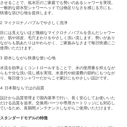
させることで、低水圧のご家庭でも勢いのあるシャワーを実現。
一般的な節水型シャワーヘッドでは物足りなさを感じる方にも、
快適な浴び心地を提供します。
2. マイクロナノバブルでやさしく洗浄
目には見えないほど微細なマイクロナノバブルを含んだシャワー
が、肌や頭皮、毛穴まわりをやさしく洗い流します。勢いがあり
ながらも肌あたりはやわらかく、ご家族みなさまで毎日快適にご
使用いただけます。
3. 節水しながら快適な使い心地
水流を効率よくコントロールすることで、水の使用量を抑えなが
らも十分な洗い流し感を実現。水道代や給湯費の節約にもつなが
り、毎日使うシャワーだからこそ家計にもやさしい設計です。
4. 日本製ならではの品質
設計から品質管理まで国内基準で行い、長く安心してお使いいた
だける品質を追求。交換用パーツや専用カートリッジにも対応し
ているため、長期間メンテナンスしながらご使用いただけます。
スタンダードモデルの特徴