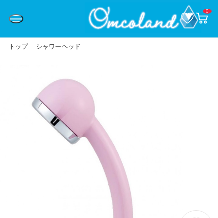
0
お
カ
気
ー
に
ト
入
ペ
り
ー
トップ
シャワーヘッド
ジ