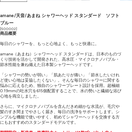
amane/天音/あまね シャワーヘッド スタンダード ソフト
ブルー
[500002]
商品概要
毎日のシャワーを、もっと心地よく、もっと快適に。
amane（あまね）シャワーヘッド スタンダードは、日本のものづ
くり技術を活かして開発された、高水圧・マイクロナノバブル・
節水性能を兼ね備えた日本製シャワーヘッドです。
「シャワーの勢いが弱い」「肌あたりが痛い」「節水したいけれ
ど使い心地は妥協したくない」。そんな毎日のシャワーに関する
悩みに応えるため、独自のシャワープレート設計を採用。超極細
0.19mmの吐水穴を615個配置することで、水の勢いと繊細な浴び
心地を両立しました。
さらに、マイクロナノバブルを含んだきめ細かな水流が、毛穴や
髪のすき間までやさしく届き、毎日の洗浄をサポートします。シ
ンプルな機能で使いやすく、初めてシャワーヘッドを交換する方
にもおすすめのスタンダードモデルです。