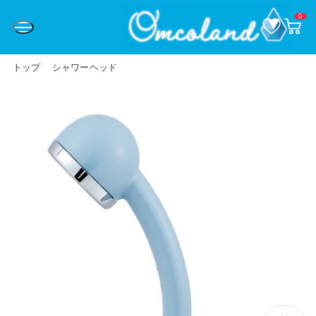
0
お
カ
気
ー
に
ト
入
ペ
り
ー
トップ
シャワーヘッド
ジ