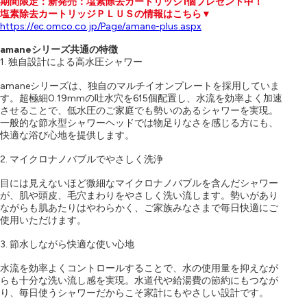
期間限定：新発売：塩素除去カートリッジ1個プレゼント中！
塩素除去カートリッジＰＬＵＳの情報はこちら▼
https://ec.omco.co.jp/Page/amane-plus.aspx
amaneシリーズ共通の特徴
1. 独自設計による高水圧シャワー
amaneシリーズは、独自のマルチイオンプレートを採用していま
す。超極細0.19mmの吐水穴を615個配置し、水流を効率よく加速
させることで、低水圧のご家庭でも勢いのあるシャワーを実現。
一般的な節水型シャワーヘッドでは物足りなさを感じる方にも、
快適な浴び心地を提供します。
2. マイクロナノバブルでやさしく洗浄
目には見えないほど微細なマイクロナノバブルを含んだシャワー
が、肌や頭皮、毛穴まわりをやさしく洗い流します。勢いがあり
ながらも肌あたりはやわらかく、ご家族みなさまで毎日快適にご
使用いただけます。
3. 節水しながら快適な使い心地
水流を効率よくコントロールすることで、水の使用量を抑えなが
らも十分な洗い流し感を実現。水道代や給湯費の節約にもつなが
り、毎日使うシャワーだからこそ家計にもやさしい設計です。